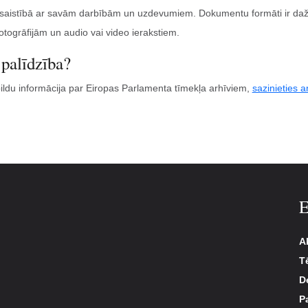
 saistībā ar savām darbībām un uzdevumiem. Dokumentu formāti ir daž
fotogrāfijām un audio vai video ierakstiem.
 palīdzība?
pildu informācija par Eiropas Parlamenta tīmekļa arhīviem,
sazinieties a
E
A
T
D
P