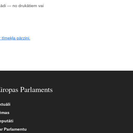
ādi — no drukātiem vai
r tīmekļa pārzini.
iropas Parlaments
ktuāli
ēmas
eputāti
ar Parlamentu