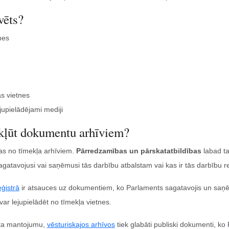
vēts?
nes
as vietnes
upielādējami mediji
ekļūt dokumentu arhīviem?
as no tīmekļa arhīviem.
Pārredzamības un pārskatatbildības
labad ta
gatavojusi vai saņēmusi tās darbību atbalstam vai kas ir tās darbību re
ģistrā
ir atsauces uz dokumentiem, ko Parlaments sagatavojis un saņ
ar lejupielādēt no tīmekļa vietnes.
nta mantojumu,
vēsturiskajos arhīvos
tiek glabāti publiski dokumenti, ko