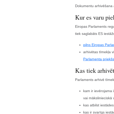
Dokumentu arhivēšana a
Kur es varu pie
Eiropas Parlaments regu
tiek saglabāts ES iestāžu
pilns Eiropas Parla
arhivētas tīmekļa 
Parlamenta priekš
Kas tiek arhivē
Parlaments arhivē tīmekļ
kam ir ievērojama il
vai mākslinieciskā 
kas atbilst iestād
kas ir svarīgs ies