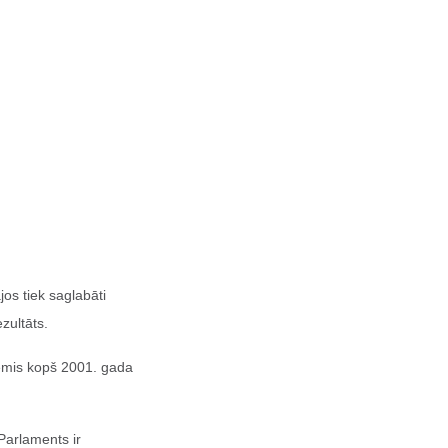
jos tiek saglabāti
zultāts.
ēmis kopš 2001. gada
 Parlaments ir