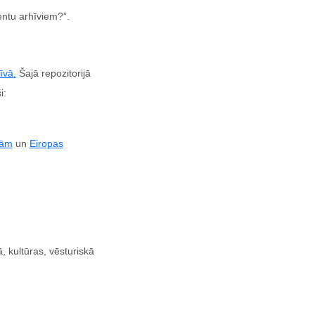
ntu arhīviem?”.
īvā.
Šajā repozitorijā
i:
nām
un
Eiropas
ā, kultūras, vēsturiskā