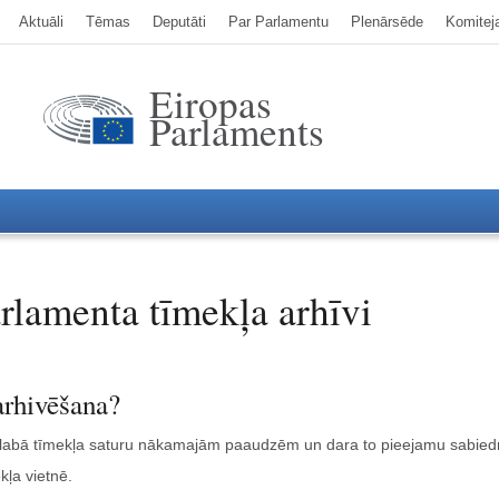
Aktuāli
Tēmas
Deputāti
Par Parlamentu
Plenārsēde
Komitej
Eiropas
Parlaments
rlamenta tīmekļa arhīvi
arhivēšana?
abā tīmekļa saturu nākamajām paaudzēm un dara to pieejamu sabiedrīb
kļa vietnē.