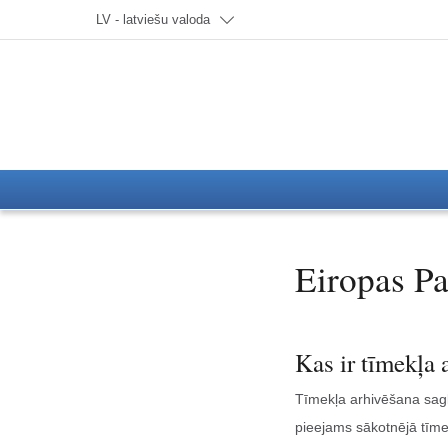
Izvēlieties valodu; Pašlaik:
LV - latviešu valoda
Eiropas Pa
Kas ir tīmekļa 
Tīmekļa arhivēšana sagl
pieejams sākotnējā tīme