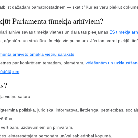
tbilst dažādām pamatnostādnēm — skatīt “Kur es varu piekļūt dokume
kļūt Parlamenta tīmekļa arhīviem?
lāri arhivē savas tīmekļa vietnes un dara tās pieejamas
ES tīmekļa arh
, aģentūru un struktūru tīmekļa vietņu saturs. Jūs tam varat piekļūt tieš
menta arhivēto tīmekļa vietņu saraksts
vietnes par konkrētiem tematiem, piemēram,
vēlēšanām un uzklausīša
sēdētājiem
.
ts?
a vietņu saturu:
gtermiņa politiskā, juridiskā, informatīvā, lietderīgā, pētniecības, sociāl
vērtība,
es vērtībām, uzdevumiem un pilnvarām,
tādes ieinteresētajām personām un/vai sabiedrībai kopumā.