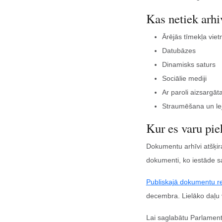
Kas netiek arhi
Ārējās tīmekļa viet
Datubāzes
Dinamisks saturs
Sociālie mediji
Ar paroli aizsargāt
Straumēšana un lej
Kur es varu pi
Dokumentu arhīvi atšķir
dokumenti, ko iestāde sa
Publiskajā dokumentu re
decembra. Lielāko daļu v
Lai saglabātu Parlame